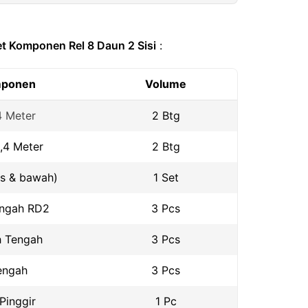
t Komponen Rel 8 Daun 2 Sisi
:
ponen
Volume
,4 Meter
2 Btg
,4 Meter
2 Btg
as & bawah)
1 Set
engah RD2
3 Pcs
 Tengah
3 Pcs
engah
3 Pcs
Pinggir
1 Pc