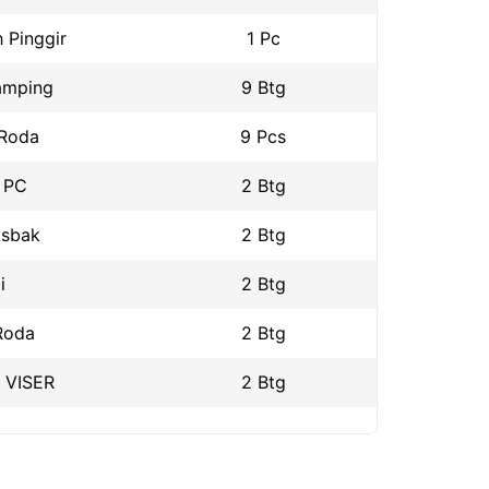
 Pinggir
1 Pc
amping
9 Btg
 Roda
9 Pcs
 PC
2 Btg
Asbak
2 Btg
i
2 Btg
Roda
2 Btg
, VISER
2 Btg