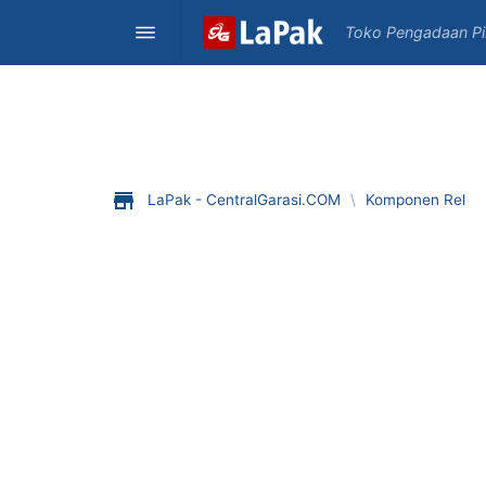
Toko Pengadaan Pint
LaPak - CentralGarasi.COM
\
Komponen Rel